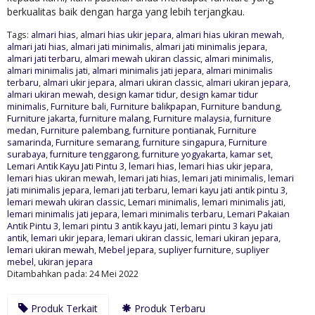
berkualitas baik dengan harga yang lebih terjangkau.
Tags:
almari hias
,
almari hias ukir jepara
,
almari hias ukiran mewah
,
almari jati hias
,
almari jati minimalis
,
almari jati minimalis jepara
,
almari jati terbaru
,
almari mewah ukiran classic
,
almari minimalis
,
almari minimalis jati
,
almari minimalis jati jepara
,
almari minimalis
terbaru
,
almari ukir jepara
,
almari ukiran classic
,
almari ukiran jepara
,
almari ukiran mewah
,
design kamar tidur
,
design kamar tidur
minimalis
,
Furniture bali
,
Furniture balikpapan
,
Furniture bandung
,
Furniture jakarta
,
furniture malang
,
Furniture malaysia
,
furniture
medan
,
Furniture palembang
,
furniture pontianak
,
Furniture
samarinda
,
Furniture semarang
,
furniture singapura
,
Furniture
surabaya
,
furniture tenggarong
,
furniture yogyakarta
,
kamar set
,
Lemari Antik Kayu Jati Pintu 3
,
lemari hias
,
lemari hias ukir jepara
,
lemari hias ukiran mewah
,
lemari jati hias
,
lemari jati minimalis
,
lemari
jati minimalis jepara
,
lemari jati terbaru
,
lemari kayu jati antik pintu 3
,
lemari mewah ukiran classic
,
Lemari minimalis
,
lemari minimalis jati
,
lemari minimalis jati jepara
,
lemari minimalis terbaru
,
Lemari Pakaian
Antik Pintu 3
,
lemari pintu 3 antik kayu jati
,
lemari pintu 3 kayu jati
antik
,
lemari ukir jepara
,
lemari ukiran classic
,
lemari ukiran jepara
,
lemari ukiran mewah
,
Mebel jepara
,
supliyer furniture
,
supliyer
mebel
,
ukiran jepara
Ditambahkan pada: 24 Mei 2022
Produk Terkait
Produk Terbaru