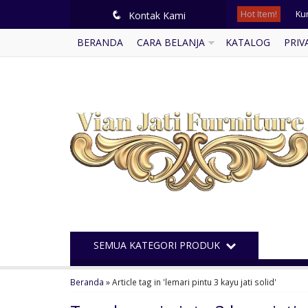
Hot Item!
Ku
q
Kontak Kami
BERANDA
CARA BELANJA
KATALOG
PRIV
So
Se
Me
Kur
Lem
Lem
Le
SEMUA KATEGORI PRODUK
Beranda
»
Article tag in 'lemari pintu 3 kayu jati solid'