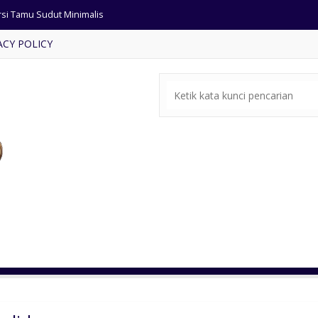
rsi Tamu Sudut Minimalis
ACY POLICY
fa Tamu Sudut Model Terbaru
t Meja Makan Mewah Klasik
ja Makan Minimalis Terlaris
si Tamu Out Dor Villa Bali
ari Pintu 4 Ukiran Jepara
ari Pakaian Jati Pintu Kaca
mari Pintu 2 Warna Putih Duco