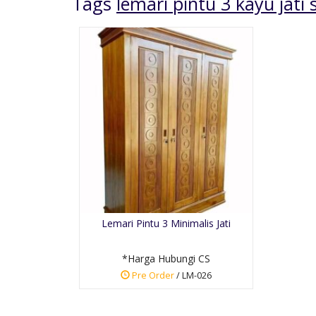
Tags
lemari pintu 3 kayu jati 
Kursi Tamu Mewah
Warna Emas
*Harga Hubungi CS
Lemari Pintu 3 Minimalis Jati
Pre Order
SKU: KTUM-026
*Harga Hubungi CS
Pre Order
/ LM-026