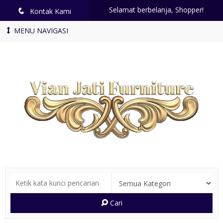
Selamat berbelanja, Shopper!
q
Kontak Kami
MENU NAVIGASI
Cari