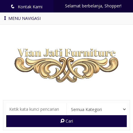
Selamat berbelanja, Shopper!
q
Kontak Kami
MENU NAVIGASI
Cari