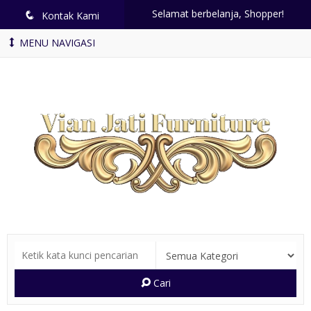
Selamat berbelanja, Shopper!
q
Kontak Kami
MENU NAVIGASI
Cari