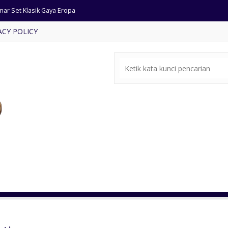
mar Set Klasik Gaya Eropa
ACY POLICY
si Tamu Ukir Klasik Cat Emas
rsi tamu sudut minimalis
ar Set Jati Classic Terbaru
fet Tv Ukir Bunga Cantik
ja Makan Ukiran Mewah Klasik
si Tamu Jati Ukiran Jepara
rsi Tamu Sofa Warna Natural