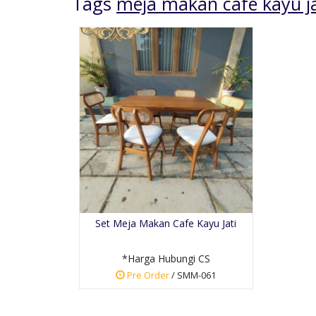
Tags
meja makan cafe kayu ja
Meja Makan Besar
Kaki Kayu
*Harga Hubungi CS
Set Meja Makan Cafe Kayu Jati
Pre Order
SKU: MMT-007
*Harga Hubungi CS
Pre Order
/ SMM-061