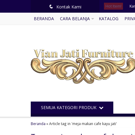
Hot Item!
Ka
q
Kontak Kami
BERANDA
CARA BELANJA
KATALOG
PRIV
Kur
Ku
Kam
Buf
Me
Kur
Ku
SEMUA KATEGORI PRODUK
Beranda
»
Article tag in 'meja makan cafe kayu jati'