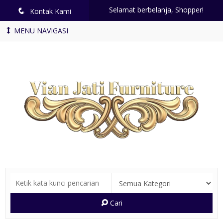
Selamat berbelanja, Shopper!
q
Kontak Kami
MENU NAVIGASI
Cari