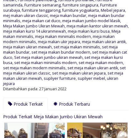
samarinda
,
Furniture semarang
,
furniture singapura
,
Furniture
surabaya
,
furniture tenggarong
,
furniture yogyakarta
,
Mebel jepara
,
mej makan ukiran classic
,
meja makan bundar
,
meja makan bundar
minimalis
,
meja makan cat duco
,
meja makan jumbo model klasik
,
Meja Makan Jumbo Ukiran Mewah
,
meja makan kantor ukiran mewah
,
meja makan kursi 14 ukiranmewah
,
meja makan kursi busa
,
Meja
makan minimalis
,
meja makan minimalis modern
,
meja makan
modern minimalis
,
meja makan ukir jepara
,
meja makan ukiran antik
,
meja makan ukiran mewah
,
set maja makan minimalis
,
set meja
makan bundar
,
set meja makan bundar modern
,
set meja makan cat
duco
,
Set meja makan jumbo ukiran mewah
,
set meja makan kursi
busa
,
set meja makan minimalis modern
,
set meja makan modern
,
set meja makan modern minimalis
,
set meja makan ukiran antik
,
set
meja makan ukiran classic
,
set meja makan ukiran jepara
,
set meja
makan ukiran mewah
,
supliyer furniture
,
supliyer mebel
,
ukiran
jepara
Ditambahkan pada: 27 Januari 2022
Produk Terkait
Produk Terbaru
Produk Terkait Meja Makan Jumbo Ukiran Mewah