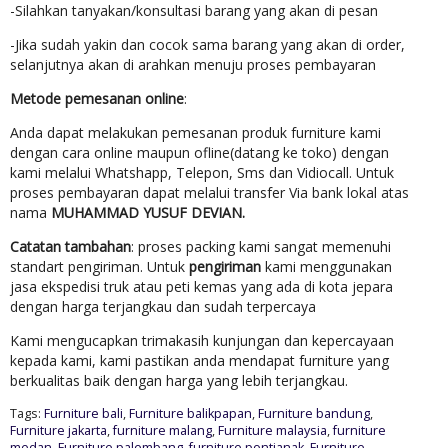
-Silahkan tanyakan/konsultasi barang yang akan di pesan
-Jika sudah yakin dan cocok sama barang yang akan di order,
selanjutnya akan di arahkan menuju proses pembayaran
Metode pemesanan online
:
Anda dapat melakukan pemesanan produk furniture kami
dengan cara online maupun ofline(datang ke toko) dengan
kami melalui Whatshapp, Telepon, Sms dan Vidiocall. Untuk
proses pembayaran dapat melalui transfer Via bank lokal atas
nama
MUHAMMAD YUSUF DEVIAN.
Catatan tambahan
: proses packing kami sangat memenuhi
standart pengiriman. Untuk
pengiriman
kami menggunakan
jasa ekspedisi truk atau peti kemas yang ada di kota jepara
dengan harga terjangkau dan sudah terpercaya
Kami mengucapkan trimakasih kunjungan dan kepercayaan
kepada kami, kami pastikan anda mendapat furniture yang
berkualitas baik dengan harga yang lebih terjangkau.
Tags:
Furniture bali
,
Furniture balikpapan
,
Furniture bandung
,
Furniture jakarta
,
furniture malang
,
Furniture malaysia
,
furniture
medan
,
Furniture palembang
,
furniture pontianak
,
Furniture