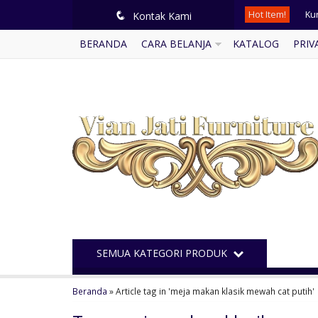
Hot Item!
Ku
q
Kontak Kami
BERANDA
CARA BELANJA
KATALOG
PRIV
Ku
Ku
Mi
Set
Me
Ku
Kur
SEMUA KATEGORI PRODUK
Beranda
»
Article tag in 'meja makan klasik mewah cat putih'