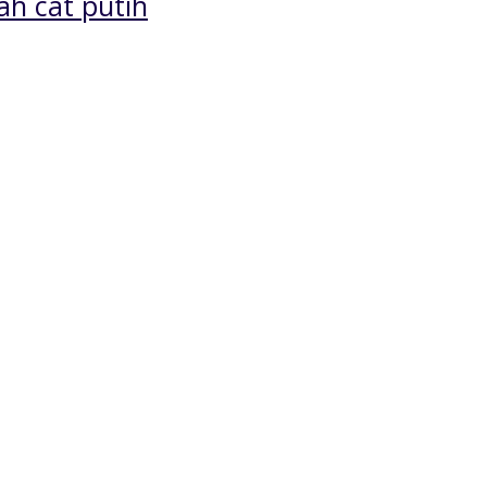
h cat putih
Meja Rias Minimalis
Kursi Tamu Jati S
Terbaru
Busa Jok
*Harga Hubungi CS
*Harga Hubungi 
Pre Order
Pre Order
SKU: MR-008
SKU: KTM-044