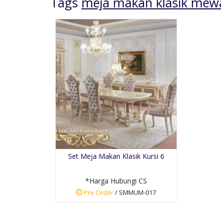
Tags
meja makan klasik mewa
Meja Makan Cat Putih
Ukir Anti....
*Harga Hubungi CS
Set Meja Makan Klasik Kursi 6
Pre Order
SKU: SMM-040
*Harga Hubungi CS
Pre Order
/ SMMUM-017