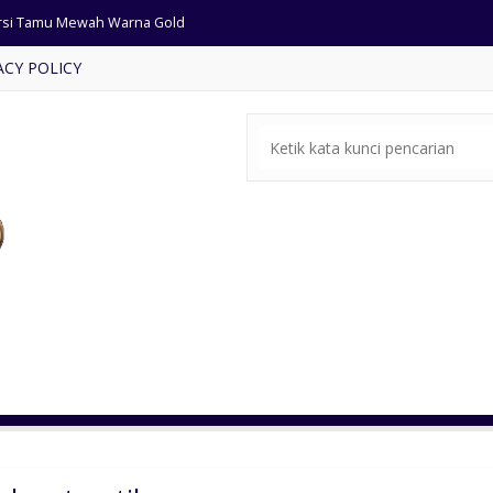
rsi Tamu Mewah Warna Gold
ACY POLICY
rsi Tamu Ukir Mewah Cat Emas
rsi Makan Ukir Mewah cat Emas
mbar Masjid Kayu Jati Kubah
 Meja Makan Klasik Kursi 6
ja Makan Modern Kursi Busa
rsi Tamu Minimalis Terbaru
si Tamu Desain Villa Bali