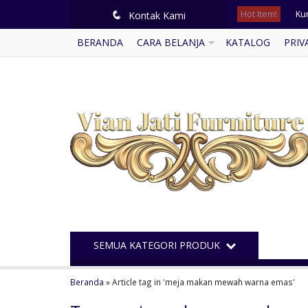
Hot Item!
Ku
q
Kontak Kami
BERANDA
CARA BELANJA
KATALOG
PRIV
Kur
Lem
Le
Kur
Me
Kur
Me
SEMUA KATEGORI PRODUK
Beranda
»
Article tag in 'meja makan mewah warna emas'