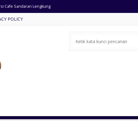
rsi Cafe Sandaran Lengkung
ACY POLICY
si Restorant Kayu Jati
ari Jati Ukir Antik Pintu 4
mari Pintu 2 Warna Putih Duco
si tamu jati sudut ukir
ja Rias Minimalis Modern
si Tamu Jati Minimalis
ja Makan Minimalis Jumbo