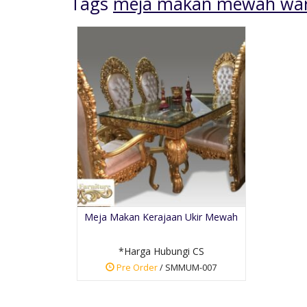
Tags
meja makan mewah wa
Set Meja Makan
Kekinian
*Harga Hubungi CS
Meja Makan Kerajaan Ukir Mewah
Pre Order
SKU: SMM-050
*Harga Hubungi CS
Pre Order
/ SMMUM-007