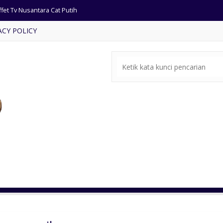
fet Tv Nusantara Cat Putih
ACY POLICY
si tamu Jati ukiran antik
rsi tamu minimalis terbaru
t Sofa Tamu Retro Terlaris
e-bale Ukir Cat Duco Putih
rsi Resto Jati Anyaman Rotan
mpat Tidur Busa Ukiran Jepara
ja Makan Bundar Kursi Busa