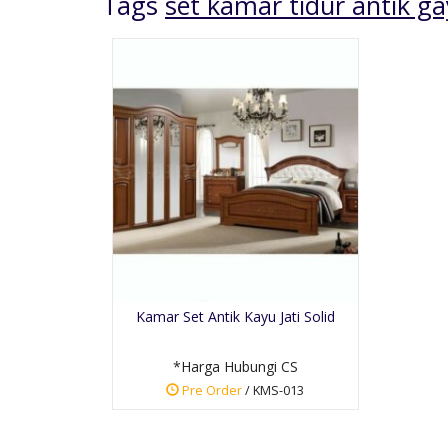
Tags
set kamar tidur antik g
Lemari Pakaian Antik
Pintu 3
*Harga Hubungi CS
Kamar Set Antik Kayu Jati Solid
Pre Order
SKU: LM-027
*Harga Hubungi CS
Pre Order
/ KMS-013