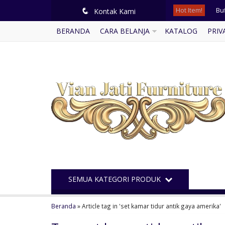
Hot Item!
Buf
q
Kontak Kami
BERANDA
CARA BELANJA
KATALOG
PRIV
Kur
Ku
Se
Bal
Ku
Te
Me
SEMUA KATEGORI PRODUK
Beranda
»
Article tag in 'set kamar tidur antik gaya amerika'