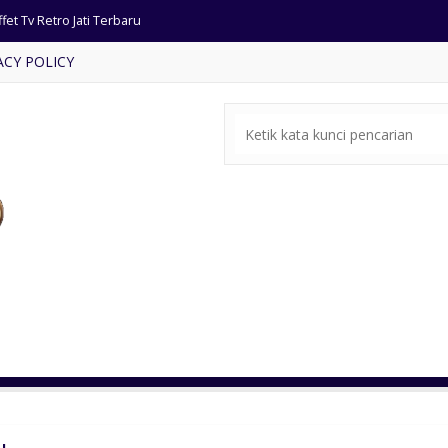
fet Tv Retro Jati Terbaru
ACY POLICY
t Meja Makan Bundar Terbaru
ar Set Jati Model Minimalis
rsi Makan Busa Sandaran Rotan
rsi Tamu Mewah Warna Natural
fet TV Kayu Jati Retro
ar Set Jati Classic Terbaru
e-bale Kayu Jati Ukiran Antik