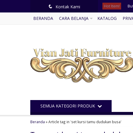
Hot Item!
Buf
q
Kontak Kami
BERANDA
CARA BELANJA
KATALOG
PRIV
Se
Kam
Ku
Ku
Buf
Kam
Bal
SEMUA KATEGORI PRODUK
Beranda
»
Article tag in 'set kursi tamu dudukan busa'