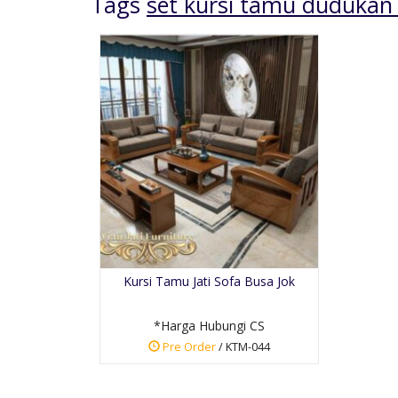
Tags
set kursi tamu dudukan
Tempat Tidur
Anyaman Rotan
*Harga Hubungi CS
Kursi Tamu Jati Sofa Busa Jok
Pre Order
SKU: TT-036
*Harga Hubungi CS
Pre Order
/ KTM-044