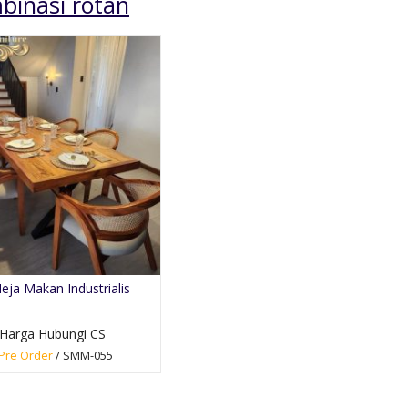
binasi rotan
Meja Makan Besar
Kamar Set Minima
Kursi 10 Jati
Terlaris
*Harga Hubungi CS
*Harga Hubungi 
eja Makan Industrialis
Pre Order
Pre Order
SKU: SMMUM-011
SKU: KMS-024
Harga Hubungi CS
Pre Order
/ SMM-055