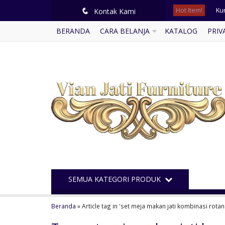
Hot Item!
Ku
q
Kontak Kami
BERANDA
CARA BELANJA
KATALOG
PRIV
Se
Ku
Bal
Me
Le
Kur
Kur
SEMUA KATEGORI PRODUK
Beranda
»
Article tag in 'set meja makan jati kombinasi rotan