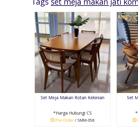
Tags
set meja makan jati kom
Suar Wood Jumbo
Dining Table
*Harga Hubungi CS
Set Meja Makan Rotan Kekinian
Set M
Pre Order
SKU: MMT-010
*Harga Hubungi CS
*
Pre Order
/ SMM-058