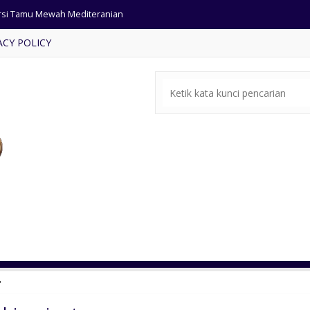
rsi Tamu Mewah Mediteranian
ACY POLICY
t Meja Makan Antik Kursi 8
rsi Tamu Sofa Mewah Klasik
e-Bale Minimalis Kayu Jati
ja Makan Salina Ukiran Jepara
mari Hias Shima Ukir Jepara
si Tamu Jati Rotan Klasik
si Bar Polos Kayu Jati
'