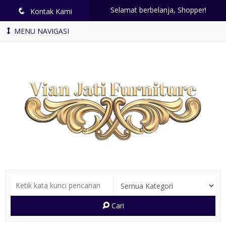
Selamat berbelanja, Shopper!
q
Kontak Kami
MENU NAVIGASI
Cari