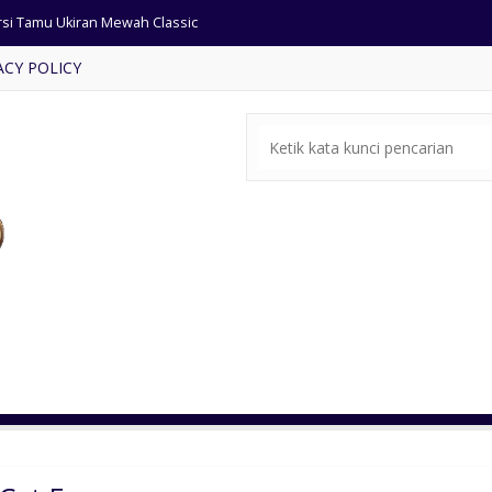
rsi Tamu Ukiran Mewah Classic
ar Set Jati Ukiran Jepara
ACY POLICY
mari Pakaian Mewan Klasik
si Tamu Ukiran Jepara Klasik
t Ruang Tamu Mewah Klasik
mbar Masjid Kombinasi Marmer
rsi Tamu Minimalis Terbaru
a Rias Cat Duco Klasik
rsi Tamu Ukiran Mewah Classic