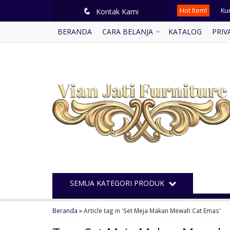
Ku
Hot Item!
q
Kontak Kami
Kam
BERANDA
CARA BELANJA
KATALOG
PRIV
Le
Kur
Se
Mi
Ku
Mej
Ku
SEMUA KATEGORI PRODUK
Beranda
»
Article tag in 'Set Meja Makan Mewah Cat Emas'