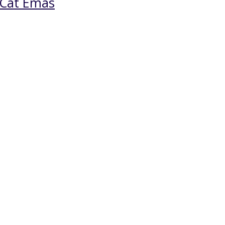
 Cat Emas
Meja Makan Kayu Jati
Kursi Tam
Kaki Besi
Terbaru
*Harga Hubungi CS
*Harga Hu
Pre Order
Pre Ord
SKU: SMM-060
SKU: KTM-0