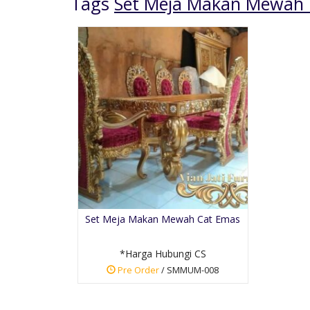
Tags
Set Meja Makan Mewah
n Jati Kursi
Kursi Makan Warna
Putih Klasik
ubungi CS
*Harga Hubungi CS
Set Meja Makan Mewah Cat Emas
der
Pre Order
-036
SKU: SMM-007
*Harga Hubungi CS
Pre Order
/ SMMUM-008