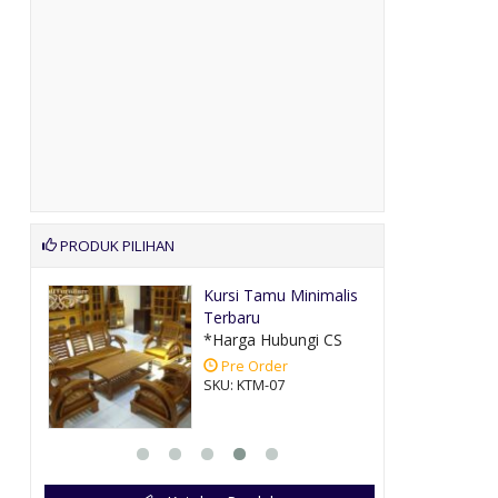
PRODUK PILIHAN
u Minimalis
Desain Tempat Tidur
Villa Bali
bungi CS
*Harga Hubungi CS
er
Pre Order
7
SKU: TT-051