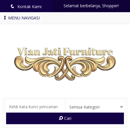
Selamat berbelanja, Shopper!
q
Kontak Kami
MENU NAVIGASI
Cari