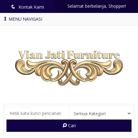
Selamat berbelanja, Shopper!
q
Kontak Kami
MENU NAVIGASI
Cari