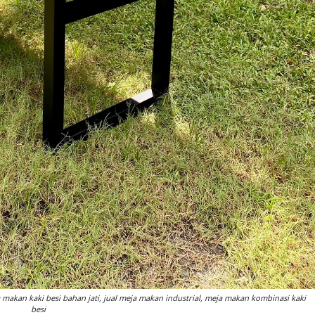
a makan kaki besi bahan jati, jual meja makan industrial, meja makan kombinasi kaki
besi