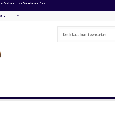
mari Jam Hias Warna Putih
ACY POLICY
pa Tidur Minimalis Kayu Jati
fa Tamu Classic Warna Emas
t Meja Makan Retro Kayu Jati
mari Pakaian Pintu 6 Mewah
fet Tv Retro Jati Terbaru
si Tamu Jati Ukiran Antik
rsi Makan Busa Sandaran Rotan