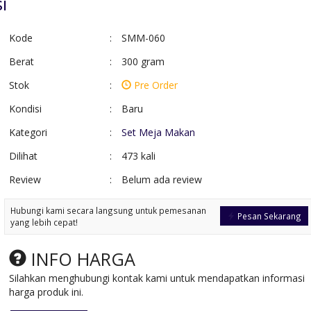
i
Kode
:
SMM-060
Berat
:
300 gram
Stok
:
Pre Order
Kondisi
:
Baru
Kategori
:
Set Meja Makan
Dilihat
:
473 kali
Review
:
Belum ada review
Kursi Makan
Kursi Makan Bus
Restaurant Busa
Sandaran Rota....
Hubungi kami secara langsung untuk pemesanan
*Harga Hubungi CS
*Harga Hubungi 
Pesan Sekarang
yang lebih cepat!
Pre Order
Pre Order
SKU: KCR-016
SKU: KCR-011
INFO HARGA
Silahkan menghubungi kontak kami untuk mendapatkan informasi
harga produk ini.