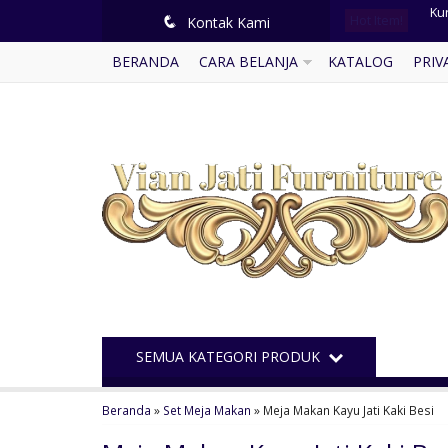
Hot Item!
Le
q
Kontak Kami
BERANDA
CARA BELANJA
KATALOG
PRIV
Tem
So
Se
Le
Buf
Kur
Ku
SEMUA KATEGORI PRODUK
Beranda
»
Set Meja Makan
»
Meja Makan Kayu Jati Kaki Besi