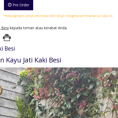
Pre Order
*Hubungi kami untuk informasi lebih lanjut mengenai pemesanan produk ini.
 Besi
kepada teman atau kerabat Anda.
i Besi
 Kayu Jati Kaki Besi