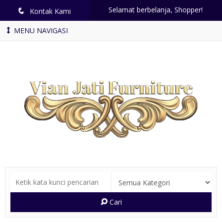
Selamat berbelanja, Shopper!
q
Kontak Kami
MENU NAVIGASI
Cari