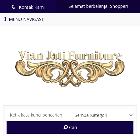
Selamat berbelanja, Shopper!
q
Kontak Kami
MENU NAVIGASI
Cari