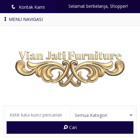
Selamat berbelanja, Shopper!
q
Kontak Kami
MENU NAVIGASI
Cari