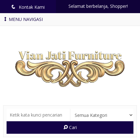
Selamat berbelanja, Shopper!
q
Kontak Kami
MENU NAVIGASI
Cari