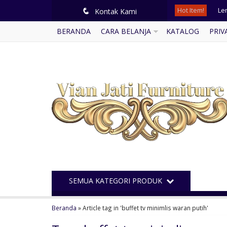
Hot Item!
Lem
q
Kontak Kami
BERANDA
CARA BELANJA
KATALOG
PRIV
Mej
Me
Kam
Kur
Le
Lem
Ku
SEMUA KATEGORI PRODUK
Beranda
»
Article tag in 'buffet tv minimlis waran putih'