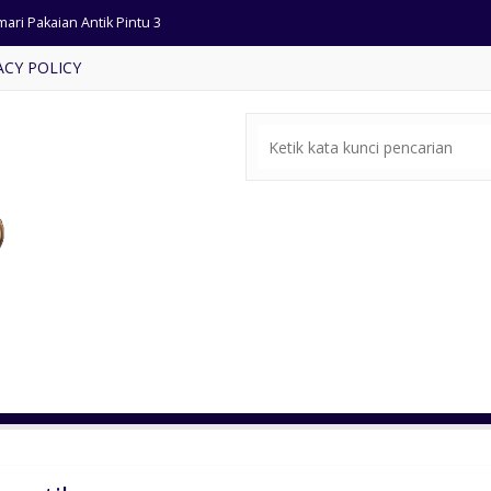
ari Pakaian Antik Pintu 3
ACY POLICY
a makan Kayu Jati Kursi 10
ja Makan Jati Kursi Hiroshima
ar Set Minimalis Terlaris
si Tamu Cat Emas Ukir Klasik
mari Hias Modern Warna Putih
ari Jam Antik Jati Kuno
rsi Restaurant Model Terbaru