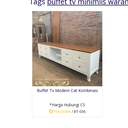
Tags
buffet tv minimlis wara
Meja Makan Ukir
Mewah Cat Emas
*Harga Hubungi CS
Buffet Tv Modern Cat Kombinasi
Pre Order
SKU: SMMUM-006
*Harga Hubungi CS
Pre Order
/ BT-036