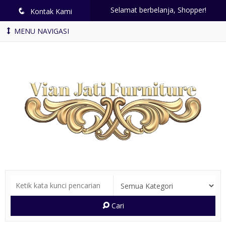
Selamat berbelanja, Shopper!
q
Kontak Kami
MENU NAVIGASI
Cari