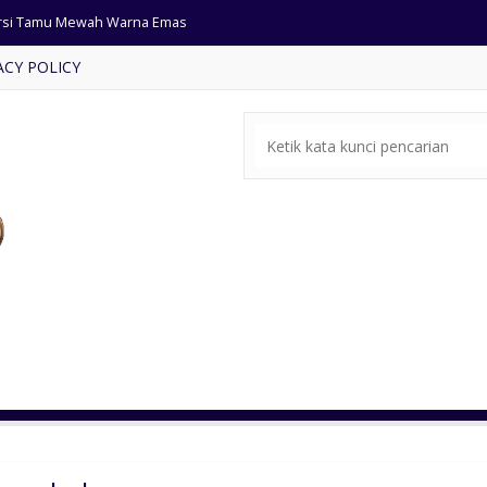
rsi Tamu Mewah Warna Emas
ACY POLICY
sain Kursi Tamu Modern Tropis
ja Makan Ukiran Jepara Mewah
si Tamu Ukir Klasik Cat Emas
mar Set Ukiran Mewah Klasik
mari Pakaian Mewah Pintu 4
ja Konsole Mewah Gaya Eropa
fet Tv Nusantara Ukir Jepara