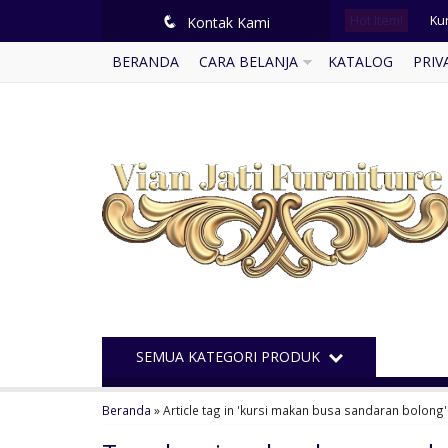
Hot Item!
Ku
q
Kontak Kami
BERANDA
CARA BELANJA
KATALOG
PRIV
De
Me
Kur
Ka
Le
Me
Buf
SEMUA KATEGORI PRODUK
Beranda
»
Article tag in 'kursi makan busa sandaran bolong'