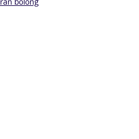
ran bolong
Kursi Tamu Sudut Jati
Kursi Tamu Rom
Solid
Inul Ukir
*Harga Hubungi CS
*Harga Hubungi 
Pre Order
Pre Order
SKU: KTM-040
SKU: KTM-057