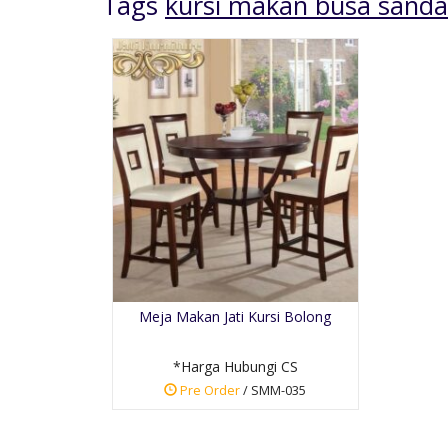
Tags
kursi makan busa sanda
Ukiran
Lemari Jam Hias Kayu
Jati Soli....
 CS
*Harga Hubungi CS
Meja Makan Jati Kursi Bolong
Pre Order
SKU: LJH-003
*Harga Hubungi CS
Pre Order
/ SMM-035