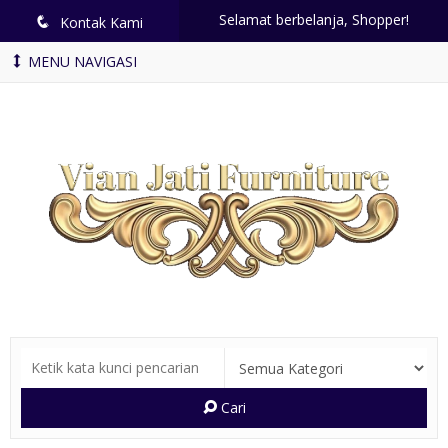
Selamat berbelanja, Shopper!
q
Kontak Kami
MENU NAVIGASI
Cari