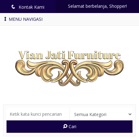
Selamat berbelanja, Shopper!
q
Kontak Kami
MENU NAVIGASI
Cari