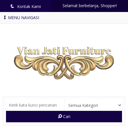
Selamat berbelanja, Shopper!
q
Kontak Kami
MENU NAVIGASI
Cari