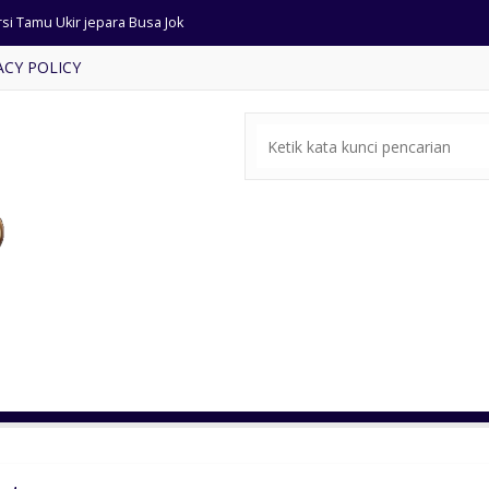
si Tamu Ukir jepara Busa Jok
ACY POLICY
dium Mimbar Minimalis Jepara
ja Rias Minimalis Modern
l Set Kamar Tidur Minimalis
mpat Tidur Ukiran Mewah
mapat Tidur Jati Model Salur
si Tamu Jati minimalis ukir
rsi Tamu Minimalis Terbaru