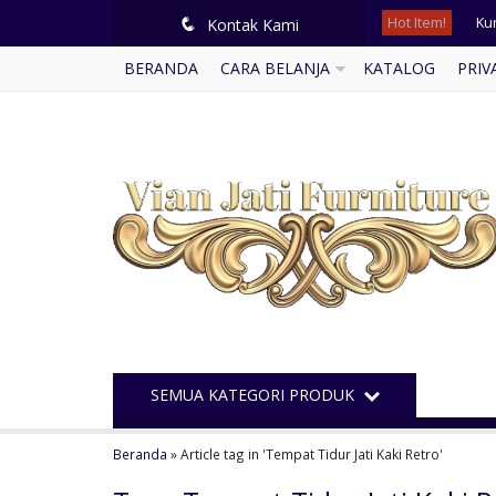
Hot Item!
Kur
q
Kontak Kami
BERANDA
CARA BELANJA
KATALOG
PRIV
Po
Me
Jua
Te
Te
Kur
Ku
SEMUA KATEGORI PRODUK
Beranda
»
Article tag in 'Tempat Tidur Jati Kaki Retro'