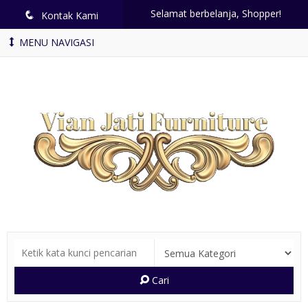
Selamat berbelanja, Shopper!
q
Kontak Kami
MENU NAVIGASI
Cari