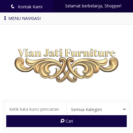
Selamat berbelanja, Shopper!
q
Kontak Kami
MENU NAVIGASI
Cari