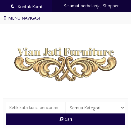
Selamat berbelanja, Shopper!
q
Kontak Kami
MENU NAVIGASI
Cari