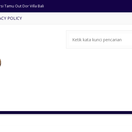
si Tamu Out Dor Villa Bali
ACY POLICY
al Meja Makan Mewah Bundar
rsi Makan Restaurant Busa
ja Makan Ukir Mewah Cat Emas
ari Jam Kayu Jati Ukir Antik
rsi Tamu Busa Terbaru 2022
rsi Tamu Busa Ukiran Mewah
ari Jati Ukiran Antik Jepara